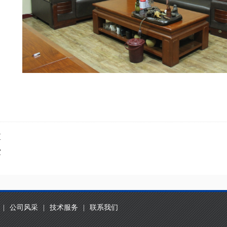
区
室
|
公司风采
|
技术服务
|
联系我们