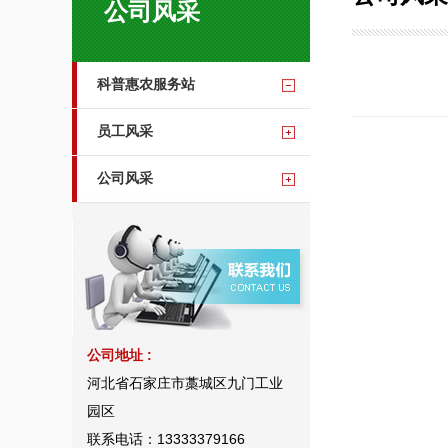
公司风采
科普惠农服务站
员工风采
公司风采
公司地址 :
河北省石家庄市藁城区九门工业
园区
联系电话：13333379166