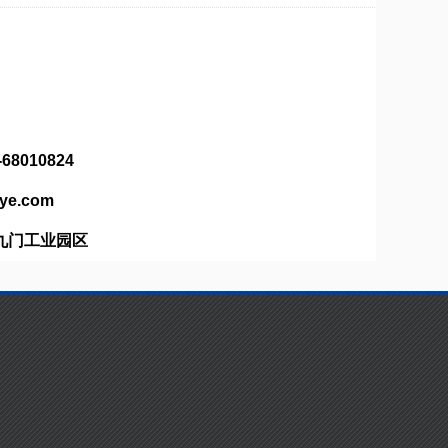
68010824
iye.com
九门工业园区