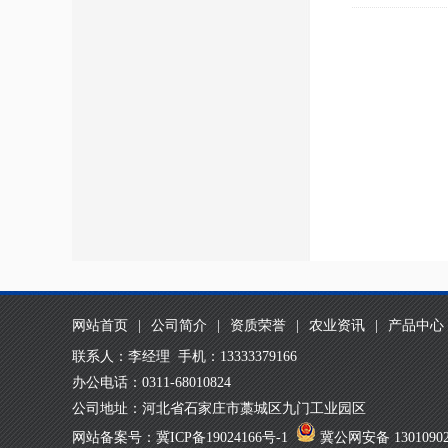
网站首页
|
公司简介
|
资质荣誉
|
农业资讯
|
产品中心
联系人：李经理 手机：13333379166
办公电话：0311-68010824
公司地址：河北省石家庄市藁城区九门工业园区
网站备案号：
冀ICP备19024166号-1
冀公网安备 13010902