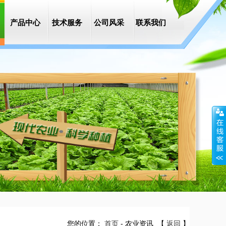
产品中心
技术服务
公司风采
联系我们
您的位置：
首页
- 农业资讯 【
返回
】