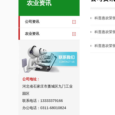
农业资讯
科普惠农荣
公司资讯
科普惠农荣
农业资讯
科普惠农荣
公司地址 :
河北省石家庄市藁城区九门工业
园区
联系电话：13333379166
办公电话：0311-68010824