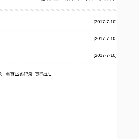
[2017-7-10]
[2017-7-10]
[2017-7-10]
 每页12条记录 页码:1/1