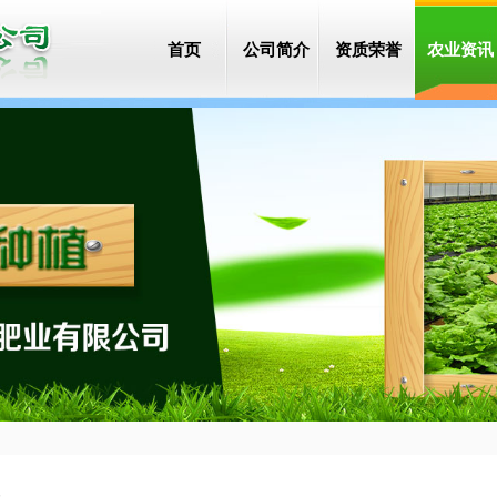
首页
公司简介
资质荣誉
农业资讯