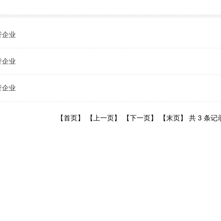
誉企业
誉企业
誉企业
【首页】 【上一页】 【下一页】 【末页】 共 3 条记录